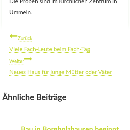
Die Proben sind im Kirchlichen Zentrum in
Ummeln.
Beitragsnavigation
Zurück
Viele Fach-Leute beim Fach-Tag
Weiter
Neues Haus für junge Mütter oder Väter
Ähnliche Beiträge
Bau in Borgholzhausen beginnt