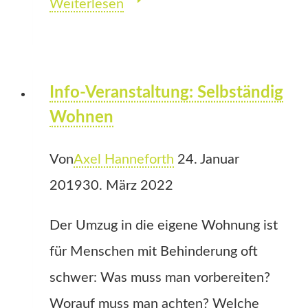
Das
Weiterlesen
Leben
selbständig
planen
Info-Veranstaltung: Selbständig
Wohnen
Von
Axel Hanneforth
24. Januar
2019
30. März 2022
Der Umzug in die eigene Wohnung ist
für Menschen mit Behinderung oft
schwer: Was muss man vorbereiten?
Worauf muss man achten? Welche