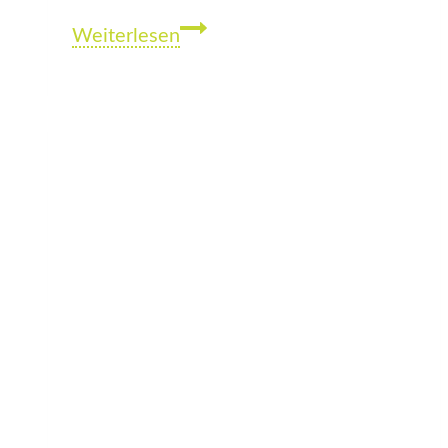
Teilhabe-
Weiterlesen
Beratung
im
Kreis
Gütersloh