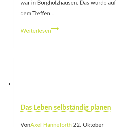
war in Borgholzhausen. Das wurde auf
dem Treffen…
Bau
Weiterlesen
in
Borgholzhausen
beginnt
im
Frühjahr
Das Leben selbständig planen
Von
Axel Hanneforth
22. Oktober