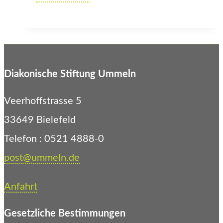
Fach-
Leute
beim
Fach-
Diakonische Stiftung Ummeln
Tag
Veerhoffstrasse 5
33649 Bielefeld
Telefon : 0521 4888-0
post@ummeln.de
Anfahrt
Gesetzliche Bestimmungen